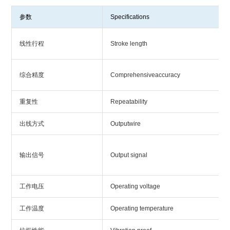
参数
Specifications
线性行程
Stroke length
综合精度
Comprehensiveaccuracy
重复性
Repeatability
出线方式
Outputwire
输出信号
Output signal
工作电压
Operating voltage
工作温度
Operating temperature