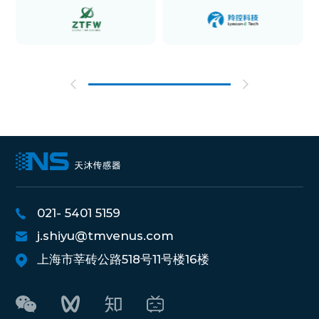
021- 5401 5159
j.shiyu@tmvenus.com
上海市莘砖公路518号11号楼16楼