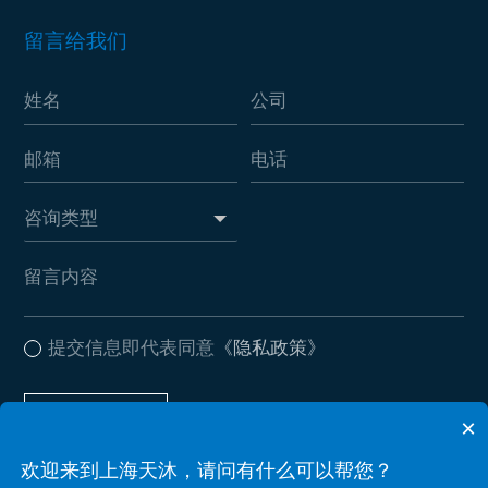
留言给我们
提交信息即代表同意
《隐私政策》
提交信息
×
欢迎来到上海天沐，请问有什么可以帮您？