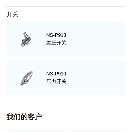
开关
NS-P913
差压开关
NS-P910
压力开关
我们的客户