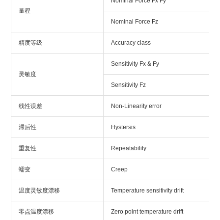
Nominal Force Fx Fy
量程
Nominal Force Fz
精度等级
Accuracy class
Sensitivity Fx & Fy
灵敏度
Sensitivity Fz
线性误差
Non-Linearity error
滞后性
Hystersis
重复性
Repeatability
蠕变
Creep
温度灵敏度漂移
Temperature sensitivity drift
零点温度漂移
Zero point temperature drift