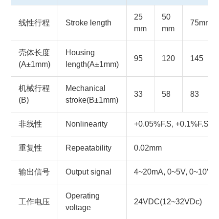
25
50
线性行程
Stroke length
75mm
mm
mm
壳体长度
Housing
95
120
145
(A±1mm)
length(A±1mm)
机械行程
Mechanical
33
58
83
(B)
stroke(B±1mm)
非线性
Nonlinearity
+0.05%F.S, +0.1%F.S, 
重复性
Repeatability
0.02mm
输出信号
Output signal
4~20mA, 0~5V, 0~10V, 
Operating
工作电压
24VDC(12~32VDc)
voltage