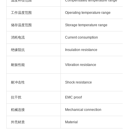
温度补偿范围
Compensated temperature range
工作温度范围
Operating temperature range
储存温度范围
Storage temperature range
消耗电流
Current consumption
绝缘阻抗
Insulation resistance
耐振性能
Vibration resistance
耐冲击性
Shock resistance
抗干扰
EMC proof
机械连接
Mechanical connection
外壳材质
Material