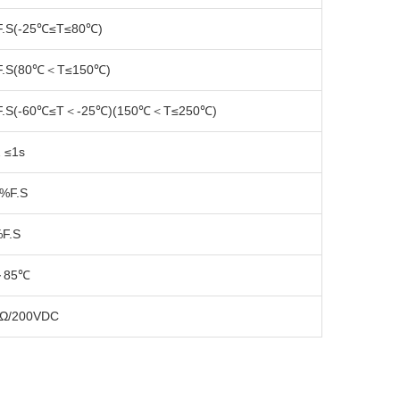
F.S(-25℃≤T≤80℃)
F.S(80℃＜T≤150℃)
F.S(-60℃≤T＜-25℃)(150℃＜T≤250℃)
2 ≤1s
3%F.S
%F.S
～85℃
Ω/200VDC