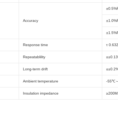
±0.5%
Accuracy
±1.0%
±1.5%
Response time
τ 0.63
Repeatablility
≤±0.1
Long-term drift
≤±0.2
Ambient temperature
-55℃
Insulation impedance
≥200M