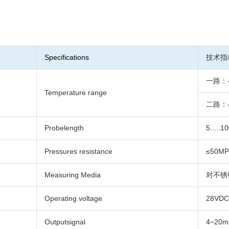
Specifications
技术指标 
一路：-
Temperature range
二路：-
Probelength
5....
Pressures resistance
≤50MP
Measuring Media
对不锈
Operating voltage
28VDC
Outputsignal
4~20m