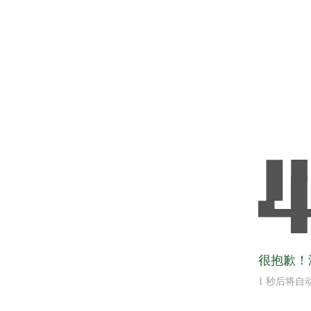
很抱歉！
1
秒后将自