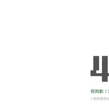
很抱歉！
1
秒后将自