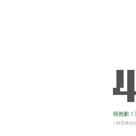
很抱歉！
1
秒后将自